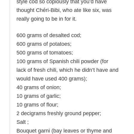
style cod so copiously that you’d have
thought Chéri-Bibi, who ate like six, was
really going to be in for it.
600 grams of desalted cod;
600 grams of potatoes;
500 grams of tomatoes;
100 grams of Spanish chili powder (for
lack of fresh chili, which he didn’t have and
would have used 400 grams);
40 grams of onion;
10 grams of garlic;
10 grams of flour;
2 decigrams freshly ground pepper;
Salt ;
Bouquet garni (bay leaves or thyme and