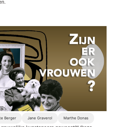
en.
te Berger
Jane Graverol
Marthe Donas