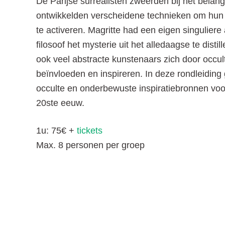
De Parijse surrealisten zweerden bij het bela
ontwikkelden verscheidene technieken om hun
te activeren. Magritte had een eigen singuliere
filosoof het mysterie uit het alledaagse te disti
ook veel abstracte kunstenaars zich door occulti
beïnvloeden en inspireren. In deze rondleidin
occulte en onderbewuste inspiratiebronnen voo
20ste eeuw.
1u: 75€ +
tickets
Max. 8 personen per groep